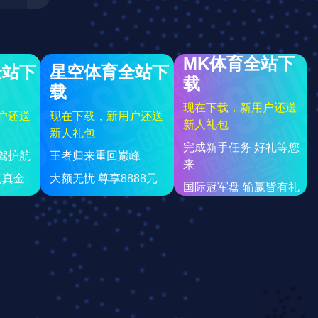
于成为全球领先的星空体育(官