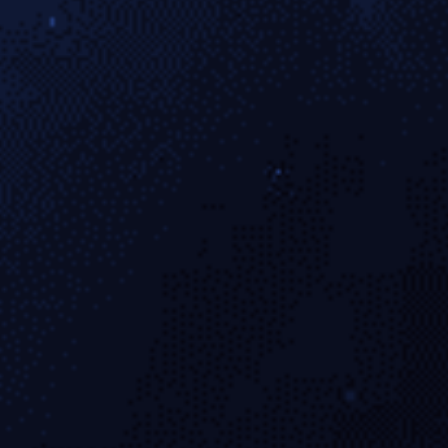
防护，构建系统级安全网。
护
异常流量识
定性保障