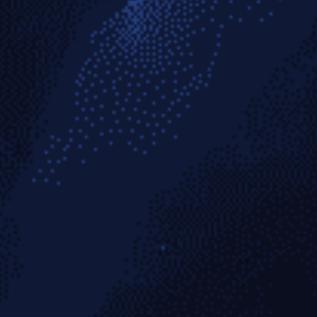
星空体育网络化安全体系
PP下载-STARSKYSPORTS平台架构，实现用户与数据全链路
身份验证
网络防
登录、行为识
WAF规则、
、设备绑定
别、服务稳