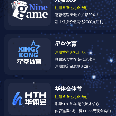
星空体育
是一家面向全球市场的综
赛事直播、数据分析、多终端同步
平台通过多项国际安全认证，系统架
术与客服团队，确保每位用户都能
截至目前，星空体育 已拥有超
100