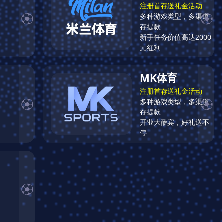
质的数字化观赛体验。我们整合
高清
SKYSPORTS服务。
亚、中东、欧洲等区域建立了本地化技
持续增长，深受广大体育爱好者喜